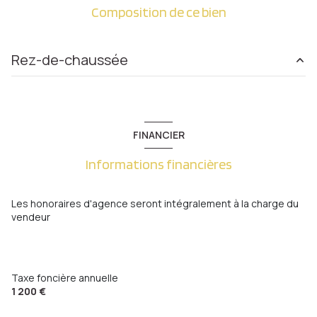
Composition de ce bien
Rez-de-chaussée
salon/sejour
29.53 m²
cuisine
13.32 m²
FINANCIER
chambre
10.08 m²
Informations financières
chambre
14.05 m²
chambre
23.97 m²
Les honoraires d'agence seront intégralement à la charge du
vendeur
chambre
11.13 m²
chambre
7.58 m²
salle de bain
4.81 m²
Taxe foncière annuelle
1 200 €
chambre
10 m²