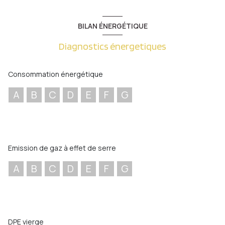
BILAN ÉNERGÉTIQUE
Diagnostics énergetiques
Consommation énergétique
A
B
C
D
E
F
G
Emission de gaz à effet de serre
A
B
C
D
E
F
G
DPE vierge