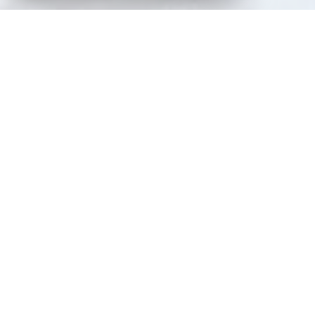
VOTRE AGENCE
Jacques Laveine Immobilier
Fort d'une expérience de plus de 40 ans sur
le marché immobilier messin, le Cabinet
Jacques Laveine Immobilier vous
accompagne pour tous vos projets d'achat,
de vente, de location, de gestion et
d'administration de biens.
Écoute active et Approche personnalisée de
vos besoins, sont les bases de notre
démarche professionnelle pour réaliser vos
projets immobiliers!!