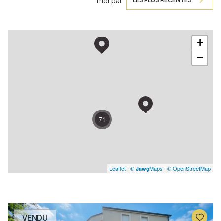
Trier par
LES PLUS RÉCENTES
+
−
71
Leaflet
|
©
Maps
|
© OpenStreetMap
Jawg
VENDU