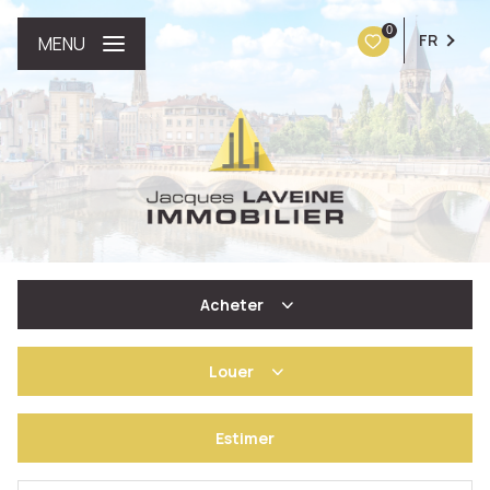
0
FR
MENU
Acheter
Louer
De l'ancien
Estimer
à l'année
De l'immo pro