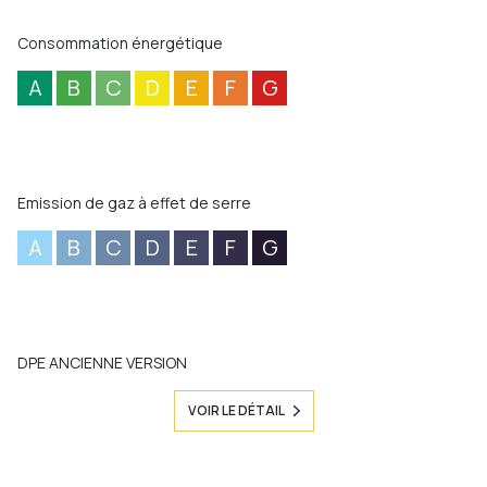
Consommation énergétique
A
B
C
D
E
F
G
Emission de gaz à effet de serre
A
B
C
D
E
F
G
DPE ANCIENNE VERSION
VOIR LE DÉTAIL