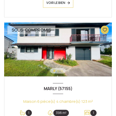
VOIR LE BIEN
SOUS-COMPROMIS
MARLY (57155)
Maison 6 pièce(s) 4 chambre(s) 123 m²
1
398 m²
1