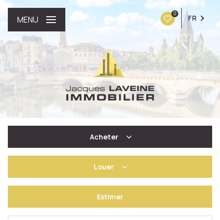
0
FR
MENU
Acheter
Louer
De l'ancien
Estimer
à l'année
De l'immo pro