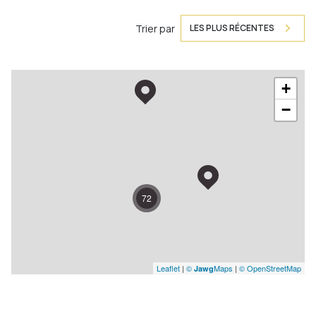
Trier par
LES PLUS RÉCENTES
+
−
72
Leaflet
|
©
Maps
|
© OpenStreetMap
Jawg