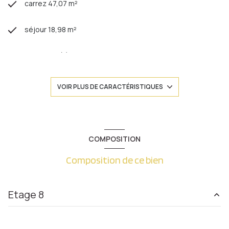
carrez 47,07 m²
séjour 18,98 m²
1 chambre(s)
1 salle(s) de bain
VOIR PLUS DE CARACTÉRISTIQUES
construit en 1968
cuisine séparée (semi-équipée)
COMPOSITION
Composition de ce bien
Chauffage collectif : chaudière (gaz)
1 parking(s)
Etage 8
exposition Nord
entrée
7.37 m²