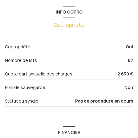
1 niveau(x)
salon/sejour
18.98 m²
INFO COPRO
cuisine
5.39 m²
8ème étage
Copropriété
salle de bain
4.37 m²
8 étage(s)
chambre
10.96 m²
Copropriété
Oui
ascenseur
Nombre de lots
87
vue Imprenable
Quote part annuelle des charges
2 630 €
cave
Plan de sauvegarde
Non
interphone
Statut du syndic
Pas de procédure en cours
quartier Metz DVLP
FINANCIER