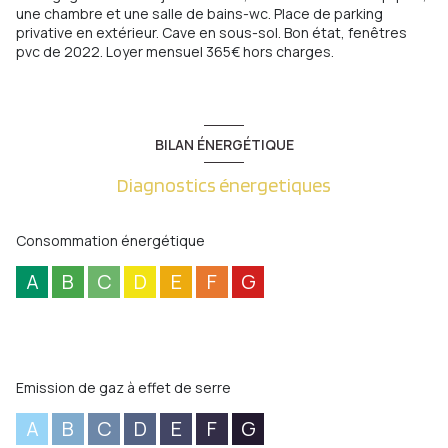
une chambre et une salle de bains-wc. Place de parking
privative en extérieur. Cave en sous-sol. Bon état, fenêtres
pvc de 2022. Loyer mensuel 365€ hors charges.
BILAN ÉNERGÉTIQUE
Diagnostics énergetiques
Consommation énergétique
A
B
C
D
E
F
G
Emission de gaz à effet de serre
A
B
C
D
E
F
G