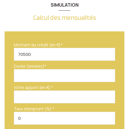
SIMULATION
Calcul des mensualités
Montant du crédit (en €)*
Durée (années)*
Votre apport (en €) *
Taux d'emprunt (%) *