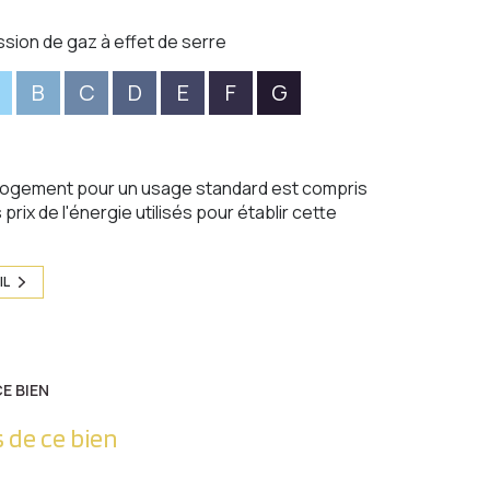
ssion de gaz à effet de serre
B
C
D
E
F
G
logement pour un usage standard est compris
prix de l'énergie utilisés pour établir cette
IL
E BIEN
 de ce bien