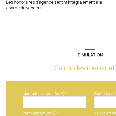
Les honoraires d'agence seront intégralement à la
charge du vendeur
SIMULATION
Calcul des mensual
Montant du crédit (en €)*
Durée (anné
Votre apport (en €) *
Taux d'empr