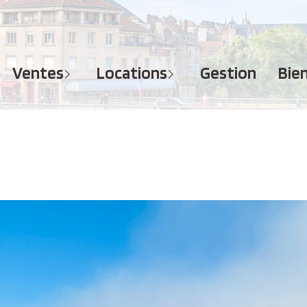
MAISONS
APPARTEMENTS
APPARTEMENTS
TERRAINS
TERRAINS
ventes
locations
gestion
bi
IMMEUBLES
IMMEUBLES
GARAGES - PARKINGS
GARAGES - PARKINGS
LOCAUX COMMERCIAUX
LOCAUX COMMERCIAUX
BUREAUX
BUREAUX
IMMOBILIER PROFESSIONNEL