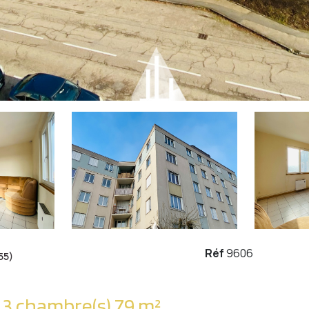
Réf
9606
55)
Appartement 4 pièce(s) 3 chambre(s) 79 m²