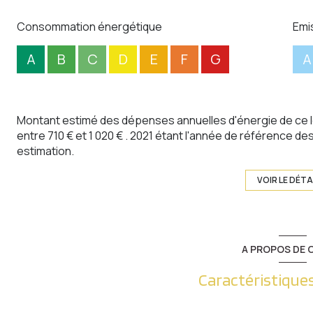
Consommation énergétique
Emi
A
B
C
D
E
F
G
A
Montant estimé des dépenses annuelles d'énergie de ce 
entre 710 € et 1 020 € . 2021 étant l'année de référence des 
estimation.
VOIR LE DÉTA
A PROPOS DE C
Caractéristiques