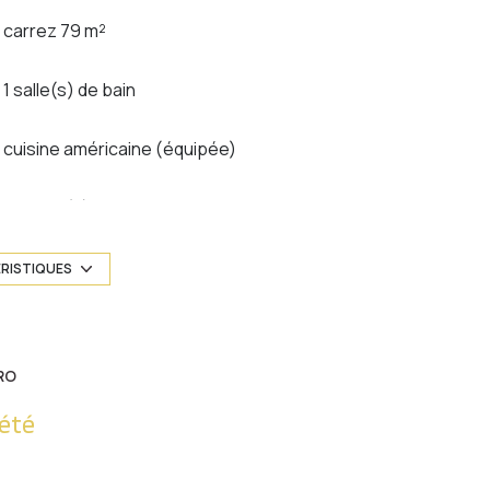
carrez 79 m²
1 salle(s) de bain
cuisine américaine (équipée)
1 niveau(x)
5 étage(s)
ÉRISTIQUES
vue Dégagée
RO
interphone
été