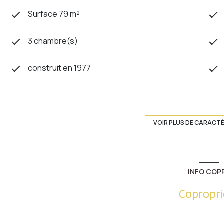
Surface 79 m²
3 chambre(s)
construit en 1977
1 garage(s)
4ème étage
VOIR PLUS DE CARACT
ascenseur
INFO COP
cave
Copropri
accès handicapé