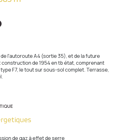
e l'autoroute A4 (sortie 35), et de la future
t construction de 1954 en tb état, comprenant
type F7, le tout sur sous-sol complet. Terrasse,
l.
TIQUE
ergetiques
ssion de gaz à effet de serre