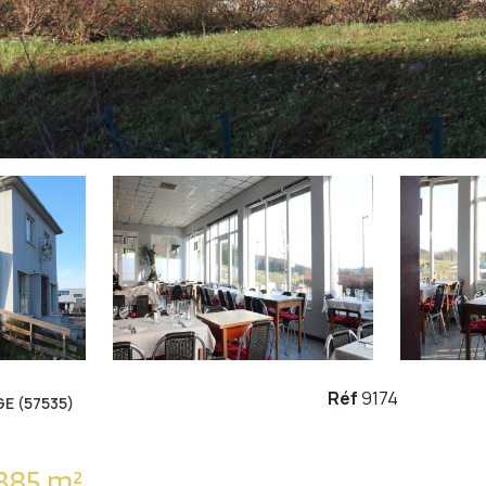
Réf
9174
E (57535)
Immeuble 385 m²