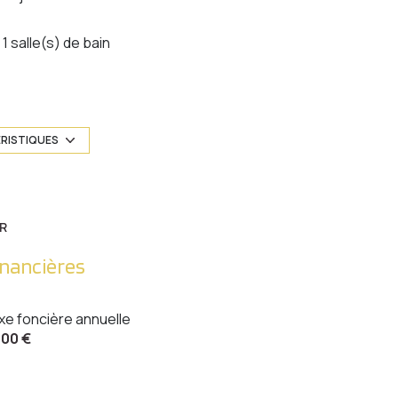
1 salle(s) de bain
construit en 1954
Chauffage central : radiateur (bois)
ÉRISTIQUES
30 parking(s)
R
cave
inancières
xe foncière annuelle
800 €