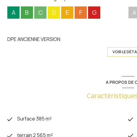
A
B
C
D
E
F
G
A
DPE ANCIENNE VERSION
VOIR LE DÉTA
A PROPOS DE C
Caractéristiques
Surface 385 m²
terrain 2 565 m²