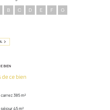
B
C
D
E
F
G
IL
E BIEN
 de ce bien
carrez 385 m²
séjour 45 m²