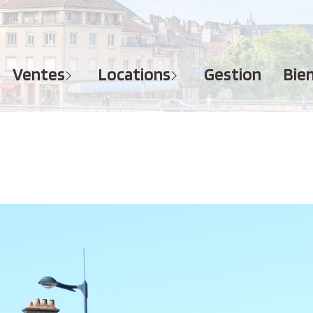
MAISONS
APPARTEMENTS
APPARTEMENTS
TERRAINS
TERRAINS
ventes
locations
gestion
bi
IMMEUBLES
IMMEUBLES
GARAGES - PARKINGS
GARAGES - PARKINGS
LOCAUX COMMERCIAUX
LOCAUX COMMERCIAUX
BUREAUX
BUREAUX
IMMOBILIER PROFESSIONNEL