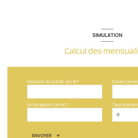
SIMULATION
Calcul des mensual
Montant du crédit (en €)*
Durée (anné
Votre apport (en €) *
Taux d'empr
ENVOYER