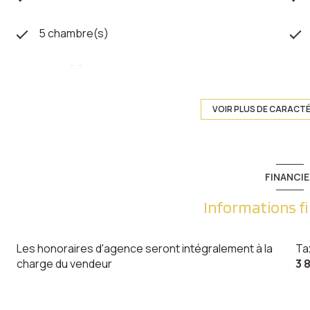
5 chambre(s)
1 salle(s) d'eau
cuisine séparée (équipée)
VOIR PLUS DE CARACT
1 garage(s)
FINANCIE
2 niveau(x)
Informations f
terrasse
Les honoraires d'agence seront intégralement à la
Ta
charge du vendeur
3 