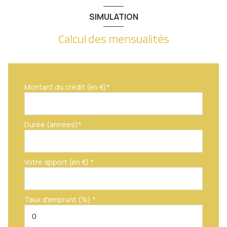
Dégagement
7.47 m²
SIMULATION
Salle de Bain
6.30 m²
Calcul des mensualités
Montant du crédit (en €)*
Durée (années)*
Votre apport (en €) *
Taux d'emprunt (%) *