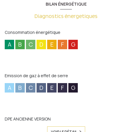
BILAN ÉNERGÉTIQUE
Diagnostics énergetiques
Consommation énergétique
A
B
C
D
E
F
G
Emission de gaz à effet de serre
A
B
C
D
E
F
G
DPE ANCIENNE VERSION
VOIR LE DÉTAIL