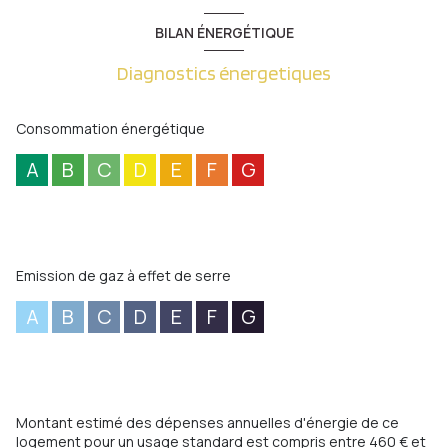
BILAN ÉNERGÉTIQUE
Diagnostics énergetiques
Consommation énergétique
A
B
C
D
E
F
G
Emission de gaz à effet de serre
A
B
C
D
E
F
G
Montant estimé des dépenses annuelles d'énergie de ce
logement pour un usage standard est compris entre 460 € et