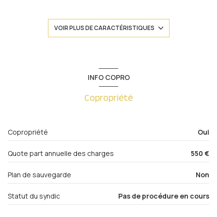
construit en 1990
VOIR PLUS DE CARACTÉRISTIQUES
cuisine séparée (équipée)
Chauffage individuel : convecteur (electrique)
INFO COPRO
Copropriété
1 niveau(x)
3ème étage
Copropriété
Oui
3 étage(s)
Quote part annuelle des charges
550 €
ascenseur
Plan de sauvegarde
Non
balcon
Statut du syndic
Pas de procédure en cours