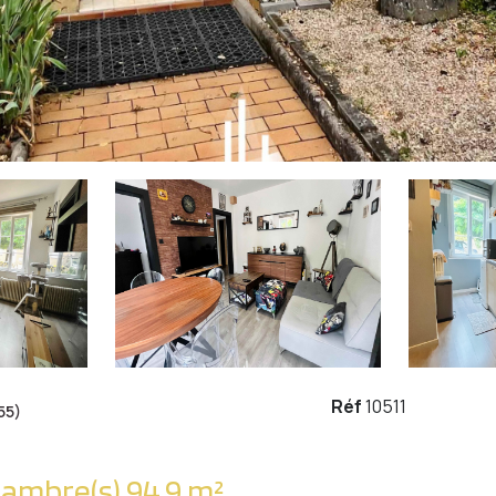
Réf
10511
55)
Maison 4 pièce(s) 2 chambre(s) 94.9 m²