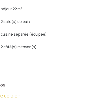
séjour 22 m²
2 salle(s) de bain
cuisine séparée (équipée)
2 côté(s) mitoyen(s)
ION
e ce bien