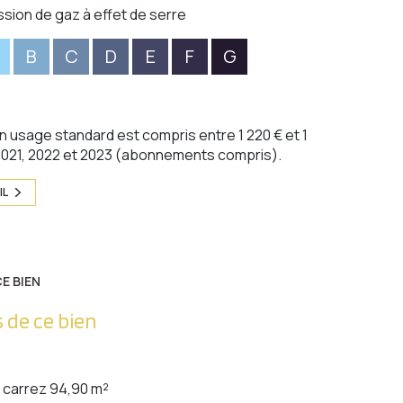
ssion de gaz à effet de serre
B
C
D
E
F
G
 usage standard est compris entre 1 220 € et 1
 2021, 2022 et 2023 (abonnements compris).
IL
E BIEN
 de ce bien
carrez 94,90 m²