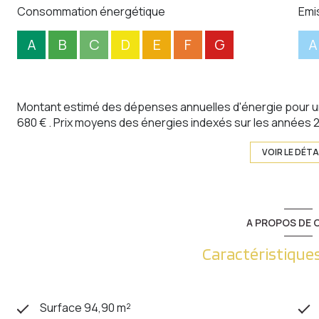
Consommation énergétique
Emi
A
B
C
D
E
F
G
A
Montant estimé des dépenses annuelles d'énergie pour un
680 € . Prix moyens des énergies indexés sur les années
VOIR LE DÉTA
A PROPOS DE C
Caractéristiques
Surface 94,90 m²