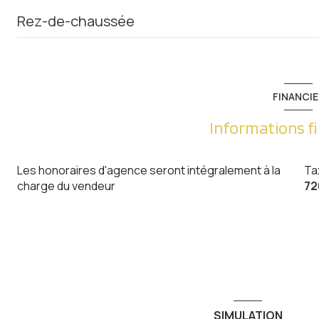
Rez-de-chaussée
chambre
chambre
FINANCIE
cuisine
Informations f
salon/sejour
Les honoraires d'agence seront intégralement à la
Ta
salle de bain
charge du vendeur
72
SIMULATION