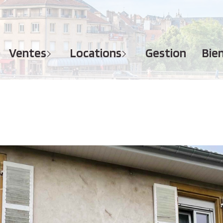
MAISONS
APPARTEMENTS
APPARTEMENTS
TERRAINS
TERRAINS
ventes
locations
gestion
bi
IMMEUBLES
IMMEUBLES
GARAGES - PARKINGS
GARAGES - PARKINGS
LOCAUX COMMERCIAUX
LOCAUX COMMERCIAUX
BUREAUX
BUREAUX
IMMOBILIER PROFESSIONNEL