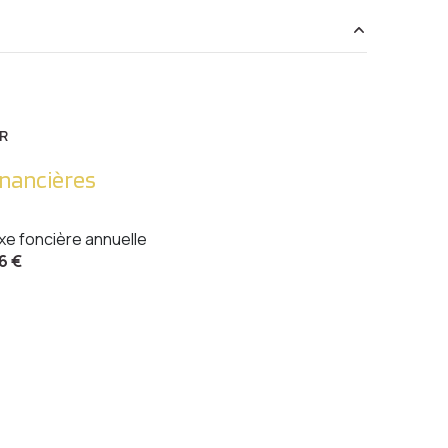
14.77 m²
20.56 m²
R
11 m²
inancières
20.5 m²
xe foncière annuelle
3.92 m²
6 €