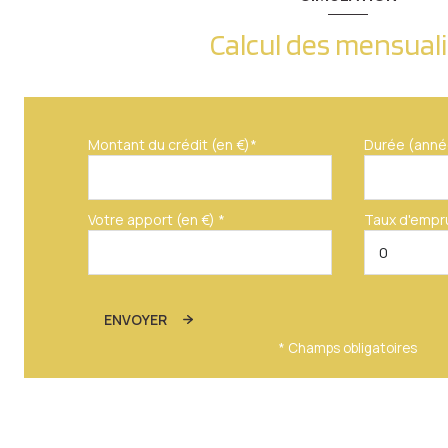
Calcul des mensual
Montant du crédit (en €)*
Durée (anné
Votre apport (en €) *
Taux d'empr
ENVOYER
* Champs obligatoires