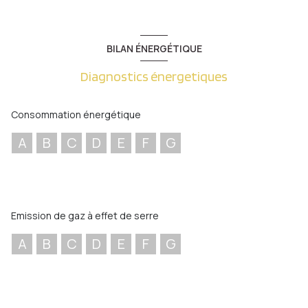
BILAN ÉNERGÉTIQUE
Diagnostics énergetiques
Consommation énergétique
A
B
C
D
E
F
G
Emission de gaz à effet de serre
A
B
C
D
E
F
G