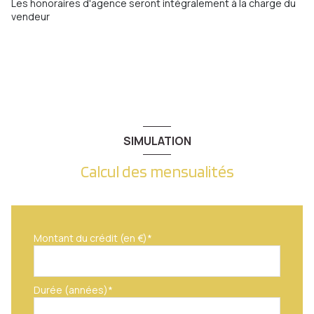
Les honoraires d'agence seront intégralement à la charge du
vendeur
chambre
12.08 m²
accès handicapé
SIMULATION
Calcul des mensualités
Montant du crédit (en €)*
Durée (années)*