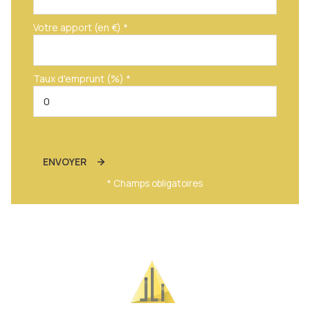
Votre apport (en €) *
Taux d'emprunt (%) *
ENVOYER
* Champs obligatoires