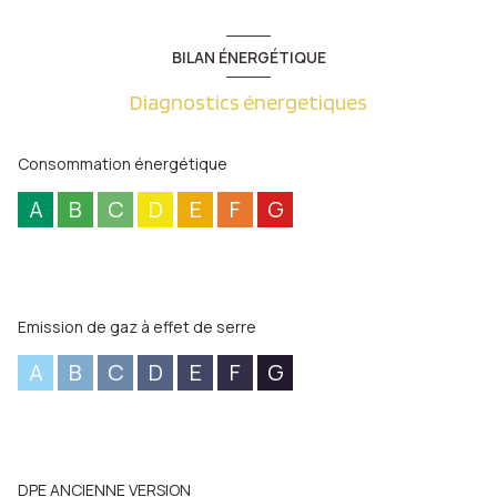
BILAN ÉNERGÉTIQUE
Diagnostics énergetiques
Consommation énergétique
A
B
C
D
E
F
G
Emission de gaz à effet de serre
A
B
C
D
E
F
G
DPE ANCIENNE VERSION