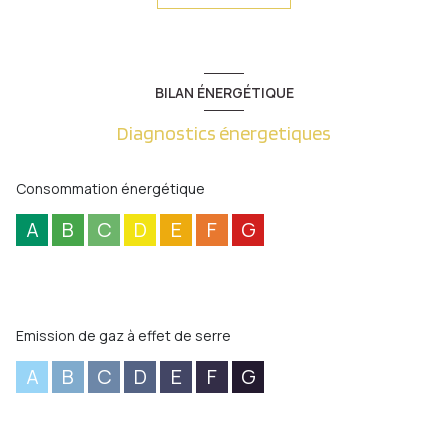
Salle de bains et salle d'eau neuves - fenêtres PVC. Proche
axes autoroutiers écoles primaires et collège, écoles de
musique, d'équitation, gare sncf et commerces.
Les informations sur les risques auxquels ce bien est exposé
BILAN ÉNERGÉTIQUE
sont disponibles sur le site
Géorisques
Diagnostics énergetiques
Consommation énergétique
A
B
C
D
E
F
G
Emission de gaz à effet de serre
A
B
C
D
E
F
G