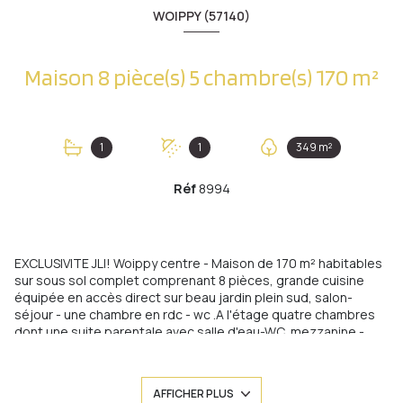
WOIPPY (57140)
Maison 8 pièce(s) 5 chambre(s) 170 m²
1
1
349 m²
Réf
8994
EXCLUSIVITE JLI! Woippy centre - Maison de 170 m² habitables
sur sous sol complet comprenant 8 pièces, grande cuisine
équipée en accès direct sur beau jardin plein sud, salon-
séjour - une chambre en rdc - wc .A l'étage quatre chambres
dont une suite parentale avec salle d'eau-WC, mezzanine -
bureau - deuxième salle d'eau wc - dressing.
Au sous sol, lingerie chaufferie cave et garage. Jardin et
parking.Aucun travaux à prévoir:
AFFICHER PLUS
Maison entièrement restaurée et isolée (par l'exterieur)