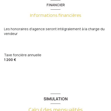
mezzanine
24.60 m²
3 niveau(x)
FINANCIER
Informations financières
terrasse
Les honoraires d'agence seront intégralement à la charge du
vendeur
Taxe foncière annuelle
1 200 €
SIMULATION
Calcul des mensualités