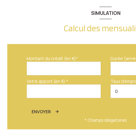
SIMULATION
Calcul des mensual
Montant du crédit (en €)*
Durée (anné
Votre apport (en €) *
Taux d'empr
ENVOYER
* Champs obligatoires