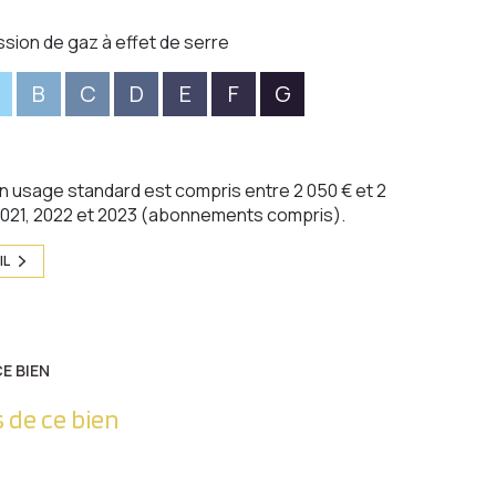
ssion de gaz à effet de serre
B
C
D
E
F
G
 usage standard est compris entre 2 050 € et 2
 2021, 2022 et 2023 (abonnements compris).
IL
E BIEN
 de ce bien