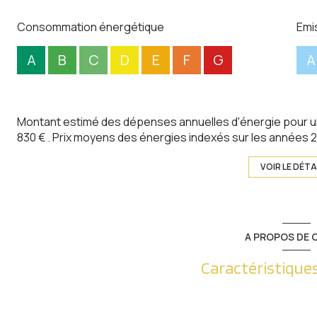
Consommation énergétique
Emi
A
B
C
D
E
F
G
A
Montant estimé des dépenses annuelles d'énergie pour un
830 € . Prix moyens des énergies indexés sur les années
VOIR LE DÉTA
A PROPOS DE C
Caractéristiques