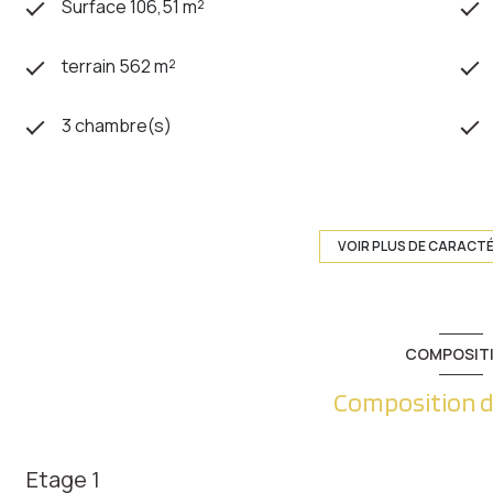
Surface 106,51 m²
terrain 562 m²
3 chambre(s)
construit en 1982
Chauffage central : chaudière (gaz)
VOIR PLUS DE CARACT
exposition Sud-Ouest
COMPOSIT
cave
Composition d
quartier Metz Vallières
Etage 1