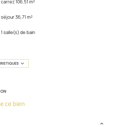
carrez 106,51 m²
séjour 36,71 m²
1 salle(s) de bain
cuisine américaine (équipée)
1 garage(s)
ÉRISTIQUES
1 niveau(x)
ION
terrasse
e ce bien