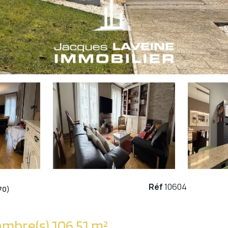
Réf
10604
70)
Maison 5 pièce(s) 3 chambre(s) 106.51 m²