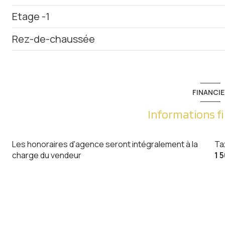
Etage -1
chambre
Rez-de-chaussée
salle de bain
entrée
chambre
garage
Dégagement
chambre
cave
WC
FINANCIE
bureau
cuisine
Informations f
salon/sejour
Les honoraires d'agence seront intégralement à la
Ta
charge du vendeur
1 