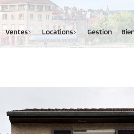
MAISONS
APPARTEMENTS
APPARTEMENTS
TERRAINS
TERRAINS
ventes
locations
gestion
bi
IMMEUBLES
IMMEUBLES
GARAGES - PARKINGS
GARAGES - PARKINGS
LOCAUX COMMERCIAUX
LOCAUX COMMERCIAUX
BUREAUX
BUREAUX
IMMOBILIER PROFESSIONNEL