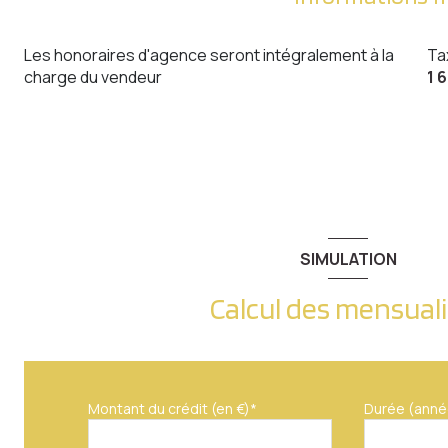
Les honoraires d'agence seront intégralement à la
Ta
charge du vendeur
1 
SIMULATION
Calcul des mensual
Montant du crédit (en €)*
Durée (anné