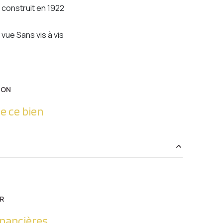
construit en 1922
vue Sans vis à vis
ION
e ce bien
0 m²
R
inancières