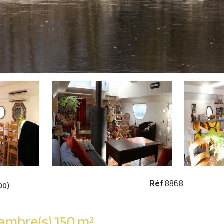
Réf
8868
00)
Autre 5 pièce(s) 3 chambre(s) 150 m²