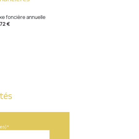
xe foncière annuelle
672 €
ités
es)*