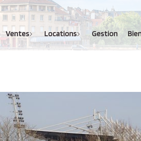
MAISONS
APPARTEMENTS
APPARTEMENTS
TERRAINS
TERRAINS
ventes
locations
gestion
bi
IMMEUBLES
IMMEUBLES
GARAGES - PARKINGS
GARAGES - PARKINGS
LOCAUX COMMERCIAUX
LOCAUX COMMERCIAUX
BUREAUX
BUREAUX
IMMOBILIER PROFESSIONNEL