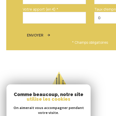
Votre apport (en €) *
Taux d'empr
ENVOYER
* Champs obligatoires
Comme beaucoup, notre site
utilise les cookies
On aimerait vous accompagner pendant
votre visite.