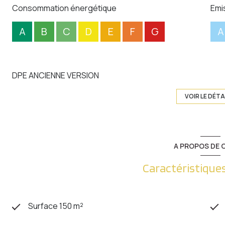
Consommation énergétique
Emi
A
B
C
D
E
F
G
A
DPE ANCIENNE VERSION
VOIR LE DÉTA
A PROPOS DE C
Caractéristiques
Surface 150 m²