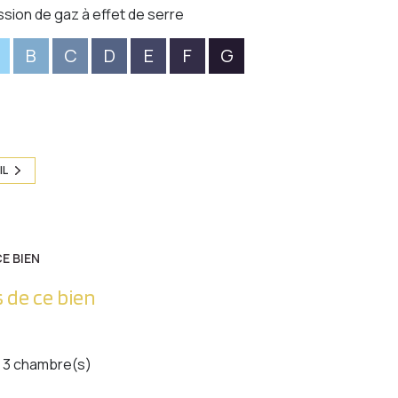
ssion de gaz à effet de serre
B
C
D
E
F
G
IL
E BIEN
 de ce bien
3 chambre(s)