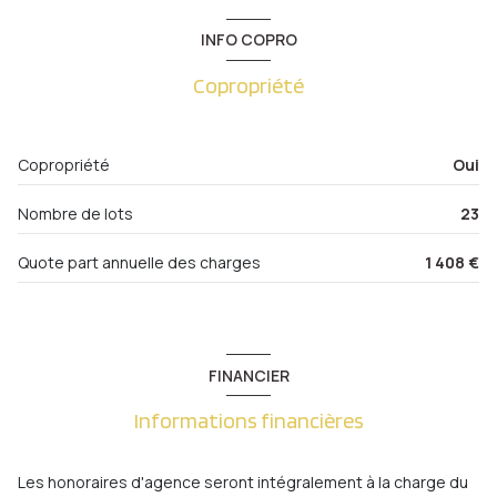
Cave
0 m²
INFO COPRO
Balcon
2.07 m²
Copropriété
Entrée
16.97 m²
Chambre
13.20 m²
Copropriété
Oui
Salle de Bain
7.13 m²
Nombre de lots
23
W.C.
2.66 m²
Cuisine
14.94 m²
Quote part annuelle des charges
1 408 €
Débarras
1.36 m²
Débarras
2.73 m²
Salle à Manger
18.46 m²
FINANCIER
Séjour
20.28 m²
Informations financières
Chambre
15.32 m²
Les honoraires d'agence seront intégralement à la charge du
Chambre
19.19 m²