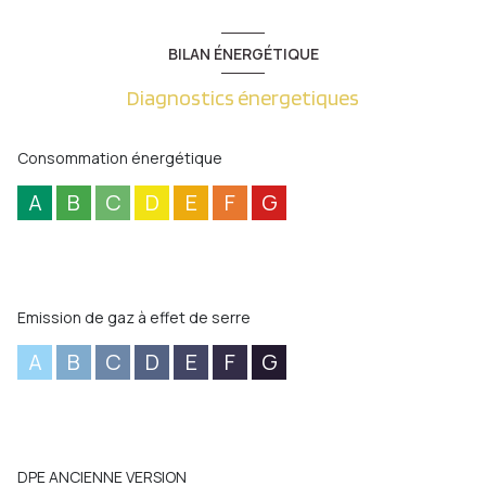
BILAN ÉNERGÉTIQUE
Diagnostics énergetiques
Consommation énergétique
A
B
C
D
E
F
G
Emission de gaz à effet de serre
A
B
C
D
E
F
G
DPE ANCIENNE VERSION