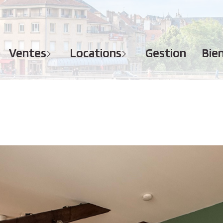
MAISONS
APPARTEMENTS
APPARTEMENTS
TERRAINS
TERRAINS
ventes
locations
gestion
bi
IMMEUBLES
IMMEUBLES
GARAGES - PARKINGS
GARAGES - PARKINGS
LOCAUX COMMERCIAUX
LOCAUX COMMERCIAUX
BUREAUX
BUREAUX
IMMOBILIER PROFESSIONNEL