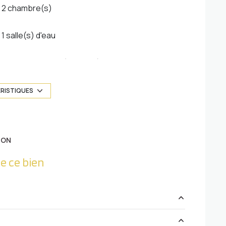
2 chambre(s)
1 salle(s) d'eau
cuisine séparée (équipée)
ÉRISTIQUES
exposition Nord-Sud
2 niveau(x)
ION
6 étage(s)
e ce bien
cave
quartier METZ GARE, Triangle Impérial