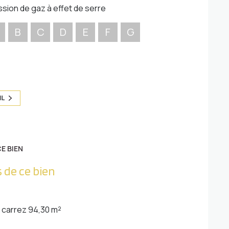
ssion de gaz à effet de serre
B
C
D
E
F
G
IL
E BIEN
 de ce bien
carrez 94,30 m²