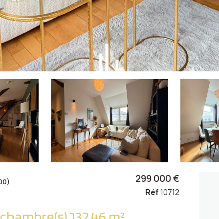
299 000 €
00)
Réf
10712
Appartement 4 pièce(s) 2 chambre(s) 132.46 m²