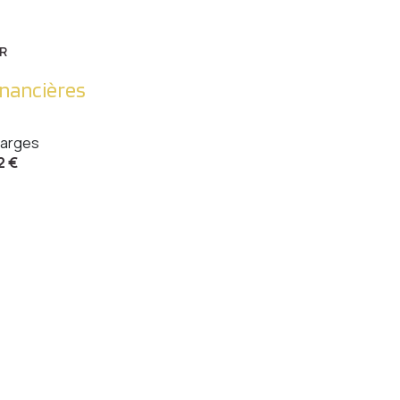
R
inancières
arges
2 €