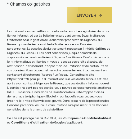
* Champs obligatoires
ENVOYER
Les informations recueillies sur ce formulaire sont enregistrées dans un
fichier informatisé par La Boite Immo agissant comme Sous-traitant du
traitement pour la gestion de la clientèle/prospects de l'Agence / du
Réseau qui reste Responsable du Traitement de vos Données
personnelles. La base légale du traitement repose sur l'intérêt légitime de
l'Agence / du Réseau. Elles sont conservées jusqu'à demande de
suppression et sont destinées à l'Agence / au Réseau. Conformément à la
loi « informatique et libertés », vous disposez des droits d’accès, de
rectification, d’effacement, d’opposition, de limitation et de portabilité de
vos données. Vous pouvez retirer votre consentement à tout moment en
contactant directement l’Agence / Le Réseau. Consultez le site
https://cnil.fr/fr
pour plus d’informations sur vos droits. Si vous estimez,
après avoir contacté l'Agence / le Réseau, que vos droits « Informatique et
Libertés » ne sont pas respectés, vous pouvez adresser une réclamation à
la CNIL. Nous vous informons de l’existence de la liste d'opposition au
démarchage téléphonique « Bloctel », sur laquelle vous pouvez vous
inscrire ici :
https://www.bloctel.gouv.fr
. Dans le cadre de la protection des
Données personnelles, nous vous invitons à ne pas inscrire de Données
sensibles dans le champ de saisie libre.
Ce site est protégé par reCAPTCHA, les
Politiques de Confidentialité
et
es
Conditions d'utilisation
de Google s'appliquent.