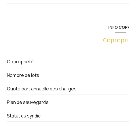
entrée
Placards
Palier
WC
salle d'eau
INFO COP
cuisine
chambre
Copropri
salon/sejour
chambre
Copropriété
salle de bain
Nombre de lots
Quote part annuelle des charges
Plan de sauvegarde
Statut du syndic