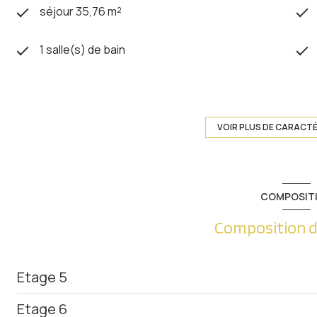
séjour 35,76 m²
1 salle(s) de bain
construit en 1992
Chauffage trad_format_chauff_urbain :
VOIR PLUS DE CARACT
radiateur (autre)
2 côté(s) mitoyen(s)
COMPOSIT
5ème étage
Composition d
ascenseur
Etage 5
interphone
Etage 6