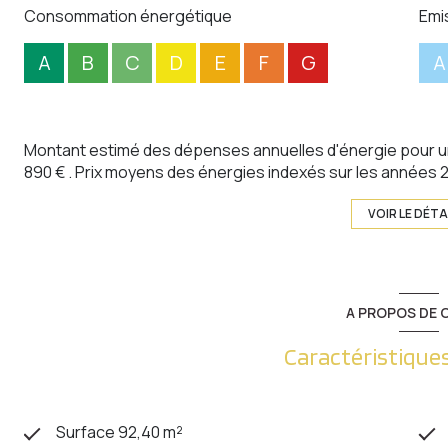
Consommation énergétique
Emi
A
B
C
D
E
F
G
A
Montant estimé des dépenses annuelles d'énergie pour un
890 € . Prix moyens des énergies indexés sur les années
VOIR LE DÉTA
A PROPOS DE C
Caractéristiques
Surface 92,40 m²