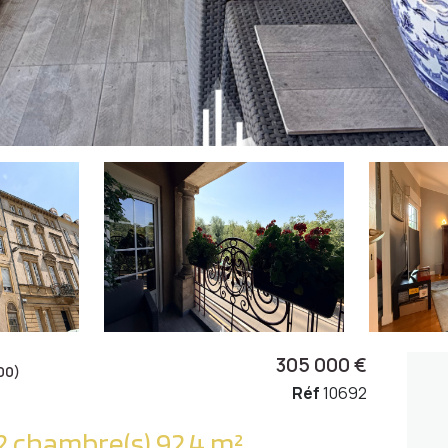
305 000 €
00)
Réf
10692
Appartement 4 pièce(s) 2 chambre(s) 92.4 m²