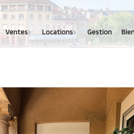
MAISONS
APPARTEMENTS
APPARTEMENTS
TERRAINS
TERRAINS
ventes
locations
gestion
bi
IMMEUBLES
IMMEUBLES
GARAGES - PARKINGS
GARAGES - PARKINGS
LOCAUX COMMERCIAUX
LOCAUX COMMERCIAUX
BUREAUX
BUREAUX
IMMOBILIER PROFESSIONNEL