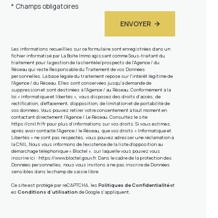
* Champs obligatoires
ENVOYER
Les informations recueillies sur ce formulaire sont enregistrées dans un
fichier informatisé par La Boite Immo agissant comme Sous-traitant du
traitement pour la gestion de la clientèle/prospects de l'Agence / du
Réseau qui reste Responsable du Traitement de vos Données
personnelles. La base légale du traitement repose sur l'intérêt légitime de
l'Agence / du Réseau. Elles sont conservées jusqu'à demande de
suppression et sont destinées à l'Agence / au Réseau. Conformément à la
loi « informatique et libertés », vous disposez des droits d’accès, de
rectification, d’effacement, d’opposition, de limitation et de portabilité de
vos données. Vous pouvez retirer votre consentement à tout moment en
contactant directement l’Agence / Le Réseau. Consultez le site
https://cnil.fr/fr
pour plus d’informations sur vos droits. Si vous estimez,
après avoir contacté l'Agence / le Réseau, que vos droits « Informatique et
Libertés » ne sont pas respectés, vous pouvez adresser une réclamation à
la CNIL. Nous vous informons de l’existence de la liste d'opposition au
démarchage téléphonique « Bloctel », sur laquelle vous pouvez vous
inscrire ici :
https://www.bloctel.gouv.fr
. Dans le cadre de la protection des
Données personnelles, nous vous invitons à ne pas inscrire de Données
sensibles dans le champ de saisie libre.
Ce site est protégé par reCAPTCHA, les
Politiques de Confidentialité
et
es
Conditions d'utilisation
de Google s'appliquent.