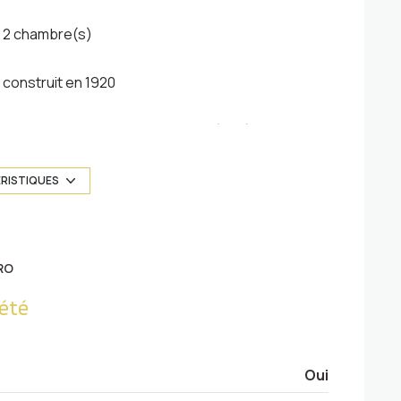
2 chambre(s)
construit en 1920
Chauffage individuel : chaudière (gaz)
2 côté(s) mitoyen(s)
ÉRISTIQUES
2ème étage
RO
cave
été
interphone
Oui