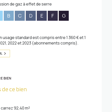
ssion de gaz à effet de serre
B
C
D
E
F
G
 usage standard est compris entre 1 360 € et 1
 2021, 2022 et 2023 (abonnements compris).
IL
E BIEN
 de ce bien
carrez 92,40 m²