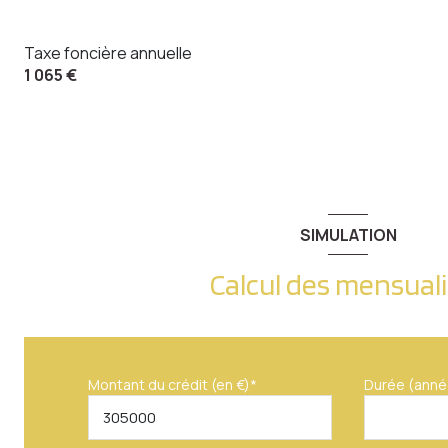
Taxe foncière annuelle
1 065 €
SIMULATION
Calcul des mensual
Montant du crédit (en €)*
Durée (anné