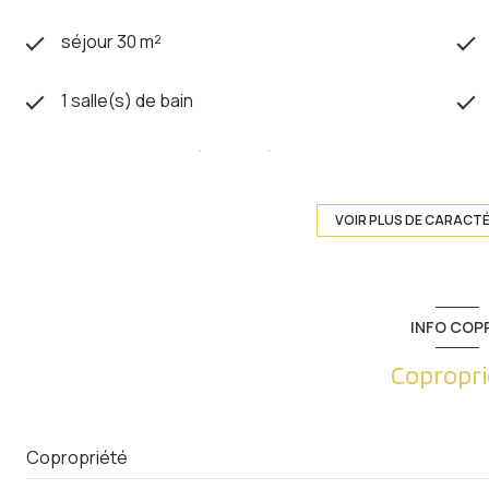
séjour 30 m²
1 salle(s) de bain
cuisine séparée (équipée)
exposition Sud
VOIR PLUS DE CARACT
1 niveau(x)
INFO COP
4 étage(s)
Copropri
balcon
Copropriété