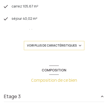
carrez 105,67 m²
séjour 40,02 m²
3 chambre(s)
2 salle(s) de bain
VOIR PLUS DE CARACTÉRISTIQUES
construit en 2004
cuisine séparée (équipée)
COMPOSITION
Composition de ce bien
Chauffage central : chaudière (gaz)
1 garage(s)
Etage 3
exposition Sud-Ouest