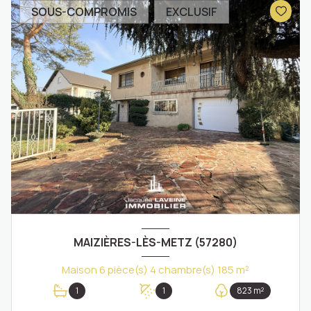
SOUS-COMPROMIS
EXCLUSIF
MAIZIÈRES-LÈS-METZ (57280)
Maison 6 pièce(s) 4 chambre(s) 185 m²
1
1
823 m²