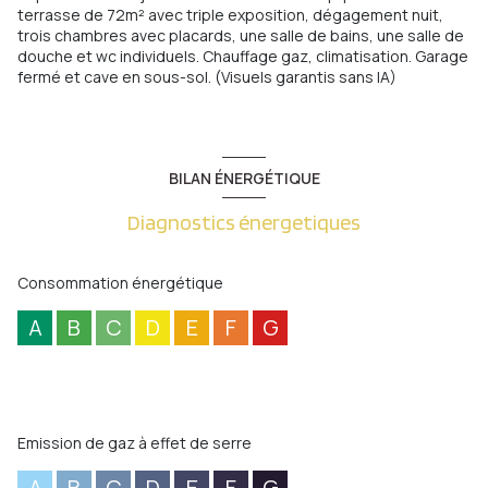
terrasse de 72m² avec triple exposition, dégagement nuit,
trois chambres avec placards, une salle de bains, une salle de
douche et wc individuels. Chauffage gaz, climatisation. Garage
fermé et cave en sous-sol. (Visuels garantis sans IA)
BILAN ÉNERGÉTIQUE
Diagnostics énergetiques
Consommation énergétique
A
B
C
D
E
F
G
Emission de gaz à effet de serre
A
B
C
D
E
F
G