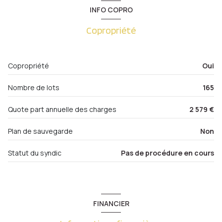
cuisine
12.01 m²
INFO COPRO
salon/sejour
20.07 m²
8 étage(s)
Copropriété
chambre
11.71 m²
ascenseur
salle de bain
4.16 m²
Copropriété
Oui
balcon
4.76 m²
cave
Nombre de lots
165
balcon
Quote part annuelle des charges
2 579 €
quartier METZ GARE
Plan de sauvegarde
Non
accès handicapé
Statut du syndic
Pas de procédure en cours
FINANCIER