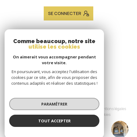
SE CONNECTER
ADHÉRENTS
Comme beaucoup, notre site
utilise les cookies
Nous adhérons
On aimerait vous accompagner pendant
votre visite.
En poursuivant, vous acceptez l'utilisation des
cookies par ce site, afin de vous proposer des
contenus adaptés et réaliser des statistiques !
© 2026 | Tous droits réservés
PARAMÉTRER
Nos honoraires
Nos partenaires
Mentions légales
Admin
Politique RGPD
Cookies
TOUT ACCEPTER
JACQUES LAVEINE IMMOBILIER METZ
Réalisé par :
TRANSACTION
Agence