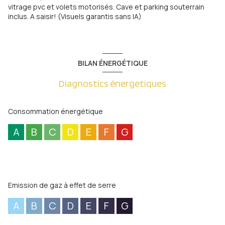
vitrage pvc et volets motorisés. Cave et parking souterrain
inclus. A saisir! (Visuels garantis sans IA)
BILAN ÉNERGÉTIQUE
Diagnostics énergetiques
Consommation énergétique
A
B
C
D
E
F
G
Emission de gaz à effet de serre
A
B
C
D
E
F
G