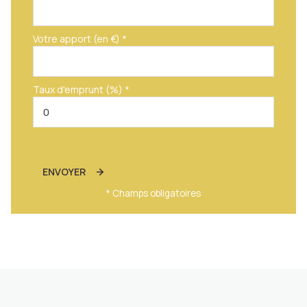
Votre apport (en €) *
Taux d'emprunt (%) *
ENVOYER
* Champs obligatoires