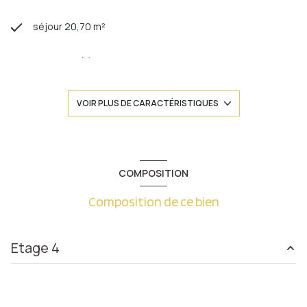
séjour 20,70 m²
1 chambre(s)
1 salle(s) de bain
VOIR PLUS DE CARACTÉRISTIQUES
construit en 1974
cuisine séparée
COMPOSITION
Composition de ce bien
Chauffage collectif : chaudière (gaz)
exposition Est
Etage 4
1 niveau(x)
entrée
7.64 m²
4ème étage