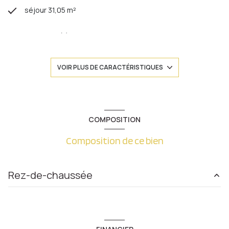
séjour 31,05 m²
1 chambre(s)
1 salle(s) de bain
VOIR PLUS DE CARACTÉRISTIQUES
construit en 1920
cuisine séparée (équipée)
COMPOSITION
Composition de ce bien
Chauffage individuel : chaudière (gaz)
exposition Est-Ouest
Rez-de-chaussée
2 côté(s) mitoyen(s)
entrée
4.47 m²
1 niveau(x)
salle de bain
5.38 m²