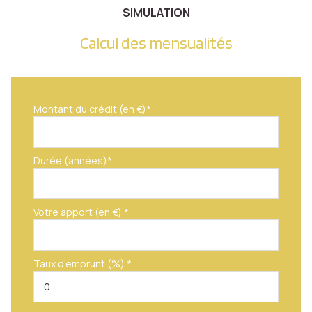
SIMULATION
Calcul des mensualités
Montant du crédit (en €)*
Durée (années)*
Votre apport (en €) *
Taux d'emprunt (%) *