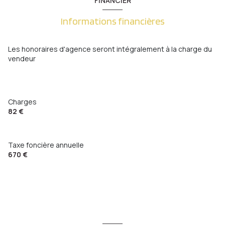
FINANCIER
cuisine
7.19 m²
5 étage(s)
Informations financières
chambre
11.03 m²
cave
dressing
2.95 m²
Les honoraires d'agence seront intégralement à la charge du
vendeur
salon/sejour
31.05 m²
terrasse
jardin
47 m²
interphone
Charges
82 €
quartier METZ GARE
Taxe foncière annuelle
670 €