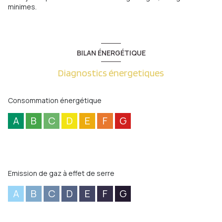
minimes.
BILAN ÉNERGÉTIQUE
Diagnostics énergetiques
Consommation énergétique
A
B
C
D
E
F
G
Emission de gaz à effet de serre
A
B
C
D
E
F
G