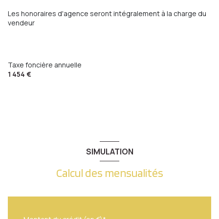
salon/sejour
18.95 m²
chambre
13.20 m²
Les honoraires d'agence seront intégralement à la charge du
dressing
2.00 m²
vendeur
salle de bain
3.07 m²
WC
1.13 m²
Taxe foncière annuelle
chambre
9.90 m²
1 454 €
SIMULATION
Calcul des mensualités