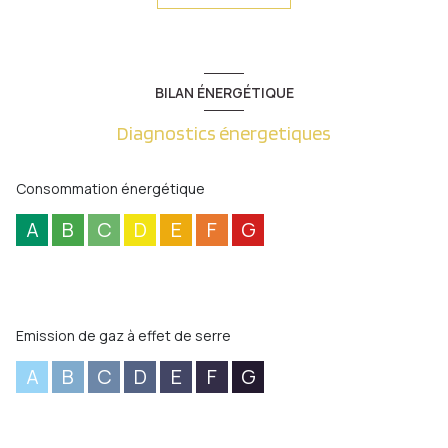
et une salle de douche. En annexe ou en complément de
revenus, appartement F2 indépendant de 35 m² comprenant
une cuisine équipée ouverte sur séjour, une chambre, un wc
ind, une salle de bains et une terrasse. DV PVC, chauffage gaz
ind. Terrain de 07 ares et 54 ca.
BILAN ÉNERGÉTIQUE
Diagnostics énergetiques
Consommation énergétique
A
B
C
D
E
F
G
Emission de gaz à effet de serre
A
B
C
D
E
F
G