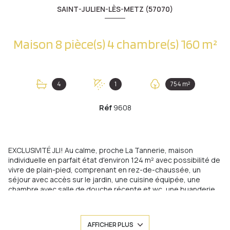
SAINT-JULIEN-LÈS-METZ (57070)
Maison 8 pièce(s) 4 chambre(s) 160 m²
4
1
754 m²
Réf
9608
EXCLUSIVITÉ JLI! Au calme, proche La Tannerie, maison
individuelle en parfait état d'environ 124 m² avec possibilité de
vivre de plain-pied, comprenant en rez-de-chaussée, un
séjour avec accès sur le jardin, une cuisine équipée, une
chambre avec salle de douche récente et wc, une buanderie
et une chaufferie avec salle de douche-wc. A l'étage, une
entrée, un séjour accès sur une grande terrasse et jardin, une
chambre, une salle de douche récente et un wc ind. Au
AFFICHER PLUS
deuxième et dernier étage, un dégagement, deux chambres