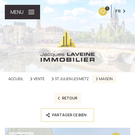
0
FR
MENU
ACCUEIL
VENTE
ST JULIEN LES METZ
MAISON
RETOUR
PARTAGER CE BIEN