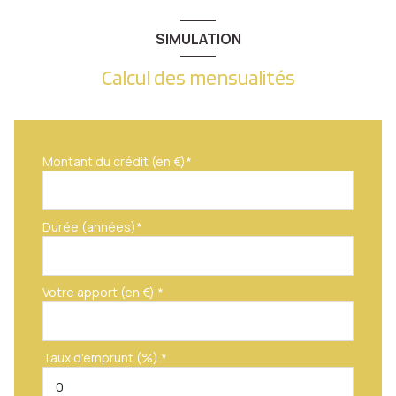
SIMULATION
Calcul des mensualités
Montant du crédit (en €)*
Durée (années)*
Votre apport (en €) *
Taux d'emprunt (%) *