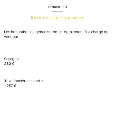
cuisine
8.82 m²
10 étage(s)
FINANCIER
Dégagement
8.66 m²
ascenseur
Informations financières
chambre
12.51 m²
salle de bain
6.48 m²
cave
Les honoraires d'agence seront intégralement à la charge du
WC
1.10 m²
vendeur
balcon
balcon
16.00 m²
loggia
11.39 m²
interphone
Charges
262 €
accès handicapé
Taxe foncière annuelle
1 237 €