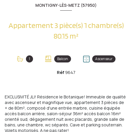
MONTIGNY-LÈS-METZ (57950)
Appartement 3 pièce(s) 1 chambre(s)
80.15 m²
1
Balcon
Ascenseur
Réf
9647
EXCLUSIVITÉ JLI! Résidence le Botanique! Immeuble de qualité
avec ascenseur et magnifique vue, appartement 3 pièces de
+ de 80m², composé d'une entrée marbre, cuisine équipée
accès balcon arrière, salon-séjour 36m² accès balcon 16m²
orienté sud, dégagement nuit avec placards, grande salle de
bains, une chambre, wc séparés. Cave et parking souterrain.
Volets motorisés. A ne pas rater!