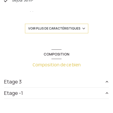
séjour 36 m²
1 chambre(s)
1 salle(s) de bain
VOIR PLUS DE CARACTÉRISTIQUES
construit en 1965
cuisine séparée
COMPOSITION
Composition de ce bien
Chauffage collectif : radiateur (gaz)
exposition Nord-Sud
Etage 3
1 niveau(x)
Etage -1
entrée
5.66 m²
3ème étage
salon/sejour
36.92 m²
parking
m²