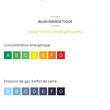
BILAN ÉNERGÉTIQUE
Diagnostics énergetiques
Consommation énergétique
A
B
C
D
E
F
G
Emission de gaz à effet de serre
A
B
C
D
E
F
G