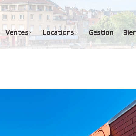
MAISONS
APPARTEMENTS
APPARTEMENTS
TERRAINS
TERRAINS
ventes
locations
gestion
bi
IMMEUBLES
IMMEUBLES
GARAGES - PARKINGS
GARAGES - PARKINGS
LOCAUX COMMERCIAUX
LOCAUX COMMERCIAUX
BUREAUX
BUREAUX
IMMOBILIER PROFESSIONNEL