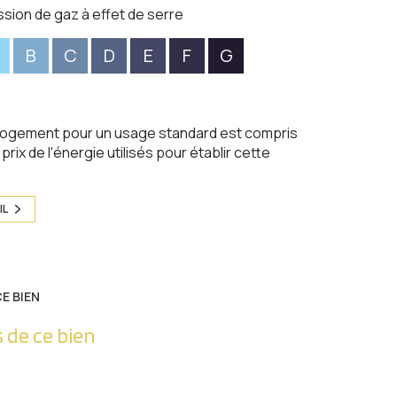
ssion de gaz à effet de serre
B
C
D
E
F
G
logement pour un usage standard est compris
rix de l'énergie utilisés pour établir cette
IL
E BIEN
 de ce bien