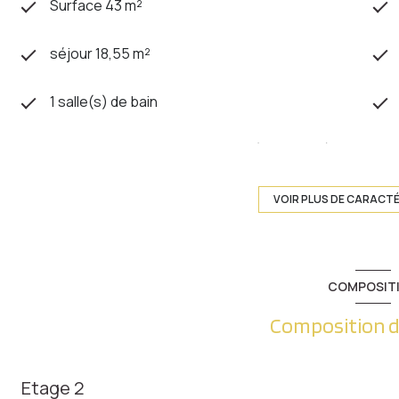
Surface 43 m²
séjour 18,55 m²
1 salle(s) de bain
Chauffage individuel : radiateur (electrique)
exposition Ouest
VOIR PLUS DE CARACT
2ème étage
COMPOSIT
vue Verdure
Composition d
terrasse
Etage 2