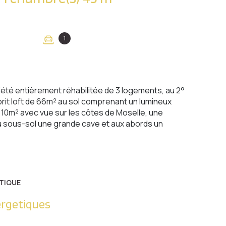
1
riété entièrement réhabilitée de 3 logements, au 2°
rit loft de 66m² au sol comprenant un lumineux
 10m² avec vue sur les côtes de Moselle, une
u sous-sol une grande cave et aux abords un
TIQUE
ergetiques