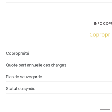
entrée
cuisine
INFO COP
salon/sejour
Copropri
cellier
salle de bain
Copropriété
chambre
Quote part annuelle des charges
terrasse
Plan de sauvegarde
Statut du syndic