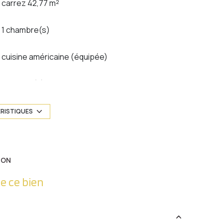
carrez 42,77 m²
1 chambre(s)
cuisine américaine (équipée)
1 parking(s)
1 niveau(x)
ÉRISTIQUES
2 étage(s)
ION
cave
e ce bien
interphone