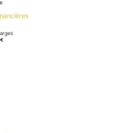
R
inancières
arges
 €