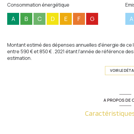
Consommation énergétique
Emi
A
B
C
D
E
F
G
A
Montant estimé des dépenses annuelles d'énergie de ce 
entre 590 € et 850 € . 2021 étant l'année de référence des p
estimation.
VOIR LE DÉTA
A PROPOS DE C
Caractéristiques