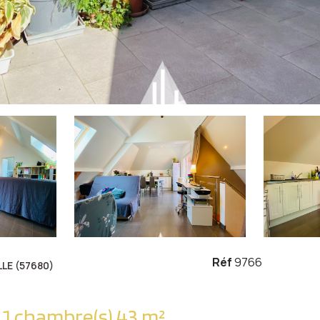
Réf
9766
LE (57680)
Appartement 2 pièce(s) 1 chambre(s) 43 m²