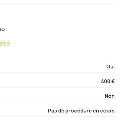
1.62 m²
9.17 m²
RO
18.55 m²
été
1.74 m²
4.61 m²
Oui
7.08 m²
400 €
10.5 m²
Non
Pas de procédure en cours