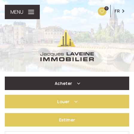
0
FR
MENU
Acheter
Louer
De l'ancien
Estimer
à l'année
De l'immo pro