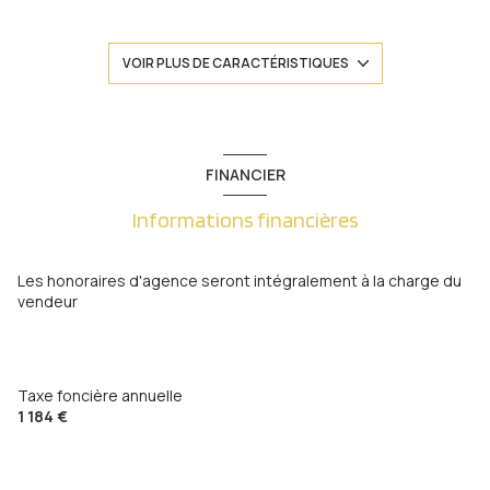
3 chambre(s)
VOIR PLUS DE CARACTÉRISTIQUES
1 salle(s) d'eau
construit en 1930
FINANCIER
Informations financières
cuisine séparée (équipée)
Chauffage individuel : radiateur (gaz)
Les honoraires d'agence seront intégralement à la charge du
vendeur
1 garage(s)
3 niveau(x)
Taxe foncière annuelle
1 184 €
terrasse