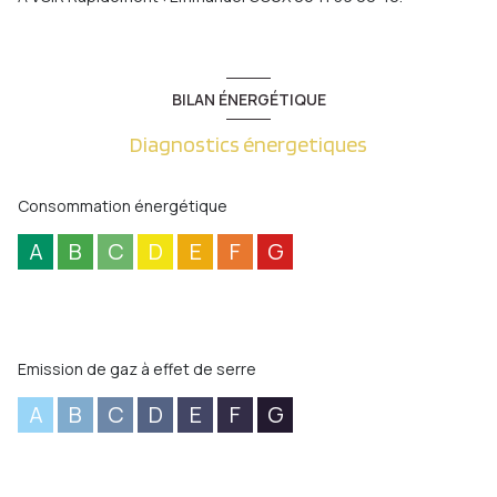
BILAN ÉNERGÉTIQUE
Diagnostics énergetiques
Consommation énergétique
A
B
C
D
E
F
G
Emission de gaz à effet de serre
A
B
C
D
E
F
G