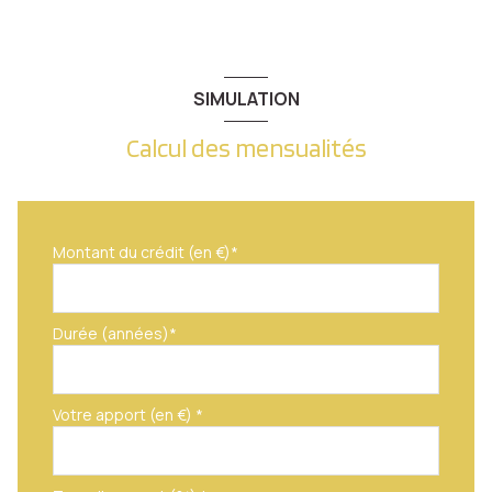
quartier Metz DVLP
SIMULATION
Calcul des mensualités
Montant du crédit (en €)*
Durée (années)*
Votre apport (en €) *