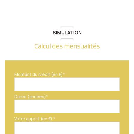
exposition Sud-Ouest
1 niveau(x)
SIMULATION
vue Verdure
Calcul des mensualités
terrasse
interphone
Montant du crédit (en €)*
quartier Metz Vallières
Durée (années)*
Votre apport (en €) *