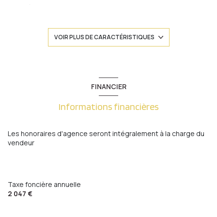
séjour 35 m²
5 chambre(s)
VOIR PLUS DE CARACTÉRISTIQUES
1 salle(s) de bain
1 salle(s) d'eau
FINANCIER
Informations financières
construit en 1975
cuisine américaine (semi-équipée)
Les honoraires d'agence seront intégralement à la charge du
vendeur
Chauffage central : radiateur (gaz)
1 garage(s)
Taxe foncière annuelle
2 047 €
3 parking(s)