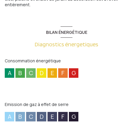
entièrement.
BILAN ÉNERGÉTIQUE
Diagnostics énergetiques
Consommation énergétique
A
B
C
D
E
F
G
Emission de gaz à effet de serre
A
B
C
D
E
F
G