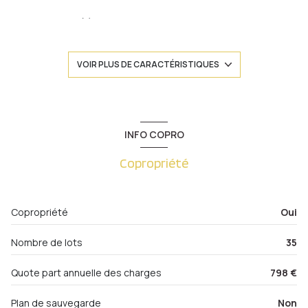
1 chambre(s)
1 salle(s) de bain
VOIR PLUS DE CARACTÉRISTIQUES
construit en 1930
cuisine séparée (semi-équipée)
INFO COPRO
Copropriété
Chauffage individuel : chaudière (gaz)
exposition Nord-Sud
Copropriété
Oui
2 côté(s) mitoyen(s)
Nombre de lots
35
1 niveau(x)
Quote part annuelle des charges
798 €
2ème étage
Plan de sauvegarde
Non