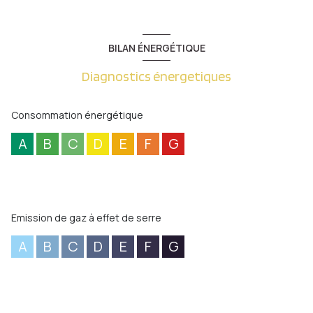
BILAN ÉNERGÉTIQUE
Diagnostics énergetiques
Consommation énergétique
A
B
C
D
E
F
G
Emission de gaz à effet de serre
A
B
C
D
E
F
G