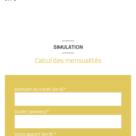
SIMULATION
Calcul des mensualités
Montant du crédit (en €)*
Durée (années)*
Votre apport (en €) *