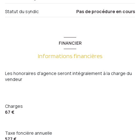
Statut du syndic
Pas de procédure en cours
4 étage(s)
cave
FINANCIER
balcon
Informations financières
interphone
Les honoraires d'agence seront intégralement à la charge du
quartier centre ville, Metz Gare , Nouvelle Ville, Sainte
vendeur
Thérèse
Charges
67 €
Taxe foncière annuelle
577 €