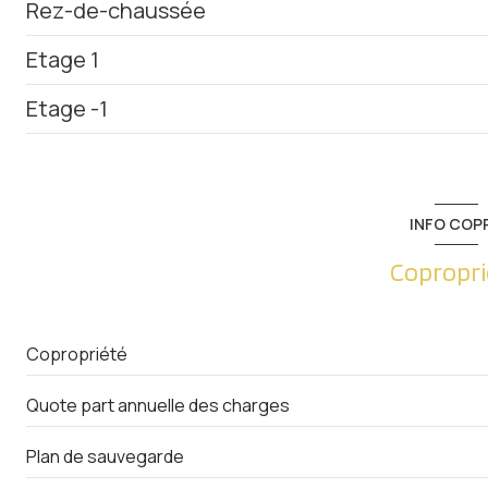
Rez-de-chaussée
Etage 1
entrée
Etage -1
bureau
entrée
chambre
salon/sejour
cave
chambre
chambre
cave
INFO COP
dressing
cuisine
garage
Copropri
salle de bain
pièce à vivre
WC
Copropriété
salle de bain
Quote part annuelle des charges
chambre
chambre
Plan de sauvegarde