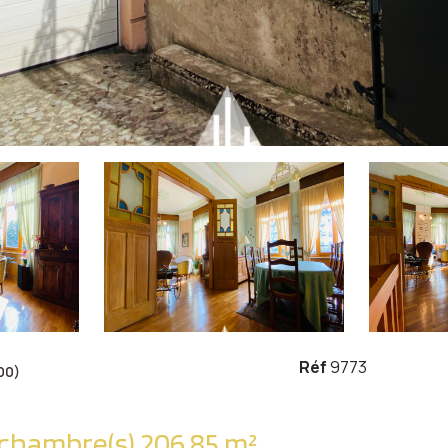
Réf
9773
00)
Appartement 7 pièce(s) 5 chambre(s) 206.85 m²