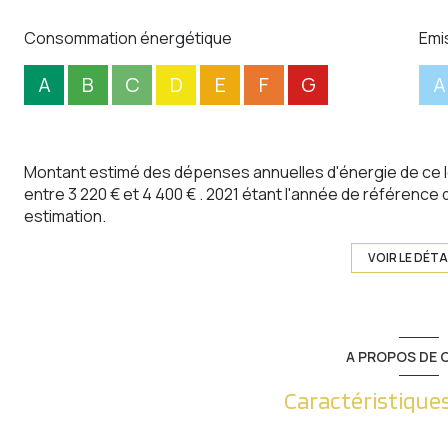
Consommation énergétique
Emi
A
B
C
D
E
F
G
A
Montant estimé des dépenses annuelles d'énergie de ce 
entre 3 220 € et 4 400 € . 2021 étant l'année de référence d
estimation.
VOIR LE DÉTA
A PROPOS DE C
Caractéristiques