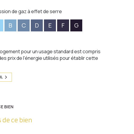
ssion de gaz à effet de serre
B
C
D
E
F
G
logement pour un usage standard est compris
es prix de l'énergie utilisés pour établir cette
IL
E BIEN
 de ce bien