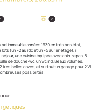
n
2
s bel immeuble années 1930 en très bon état,
lots (un F2 au rdc et un F5 au 1er étage), il
séjour, une cuisine équipée avec coin-repas, 5
alle de douche-wc, un wc ind. Beaux volumes,
 très belles caves, et surtout un garage pour 2 Vl
nombreuses possibilités.
TIQUE
ergetiques