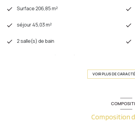
Surface 206,85 m²
séjour 45,03 m²
2 salle(s) de bain
cuisine séparée (équipée)
2 garage(s)
VOIR PLUS DE CARACT
2 niveau(x)
COMPOSIT
cave
Composition d
interphone