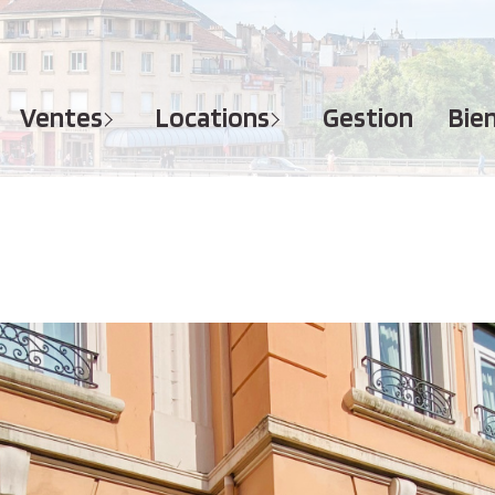
MAISONS
APPARTEMENTS
APPARTEMENTS
TERRAINS
TERRAINS
ventes
locations
gestion
bi
IMMEUBLES
IMMEUBLES
GARAGES - PARKINGS
GARAGES - PARKINGS
LOCAUX COMMERCIAUX
LOCAUX COMMERCIAUX
BUREAUX
BUREAUX
IMMOBILIER PROFESSIONNEL