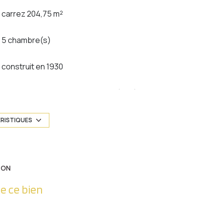
carrez 204,75 m²
5 chambre(s)
construit en 1930
Chauffage individuel : chaudière (gaz)
1 côté(s) mitoyen(s)
ÉRISTIQUES
3 étage(s)
ION
balcon
e ce bien
quartier Metz Gare , Metz Sablon, Nouvelle
Ville, Sainte Thérèse