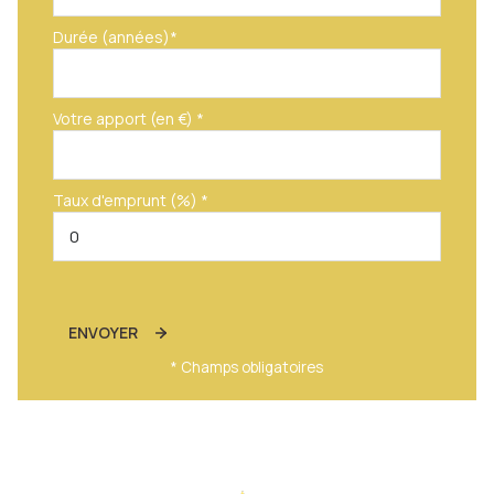
Durée (années)*
Votre apport (en €) *
Taux d'emprunt (%) *
ENVOYER
* Champs obligatoires