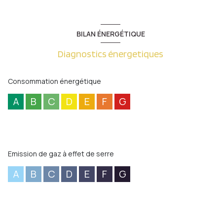
BILAN ÉNERGÉTIQUE
Diagnostics énergetiques
Consommation énergétique
A
B
C
D
E
F
G
Emission de gaz à effet de serre
A
B
C
D
E
F
G