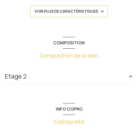
1 salle(s) de bain
VOIR PLUS DE CARACTÉRISTIQUES
cuisine séparée
Chauffage individuel : convecteur (electrique)
COMPOSITION
Composition de ce bien
1 niveau(x)
2ème étage
Etage 2
2 étage(s)
chambre
11.53 m²
visiophone
cuisine
9.31 m²
INFO COPRO
salon/sejour
36.95 m²
interphone
Copropriété
salle de bain
5.93 m²
quartier Metz Hypercentre, Metz Les Iles, Metz-
Dégagement
1.78 m²