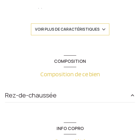
2 chambre(s)
1 salle(s) de bain
VOIR PLUS DE CARACTÉRISTIQUES
construit en 1934
cuisine séparée (équipée)
COMPOSITION
Composition de ce bien
Chauffage individuel : radiateur (gaz)
3ème étage
Rez-de-chaussée
5 étage(s)
Entrée
11.49 m²
ascenseur
cuisine
15.77 m²
INFO COPRO
Séjour
19.97 m²
cave