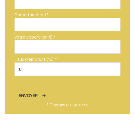
Durée (années)*
Votre apport (en €) *
Taux d'emprunt (%) *
ENVOYER
* Champs obligatoires