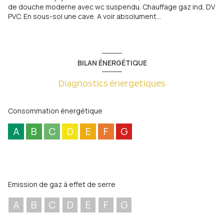
de douche moderne avec wc suspendu. Chauffage gaz ind, DV
PVC. En sous-sol une cave. A voir absolument...
BILAN ÉNERGÉTIQUE
Diagnostics énergetiques
Consommation énergétique
A
B
C
D
E
F
G
Emission de gaz à effet de serre
A
B
C
D
E
F
G