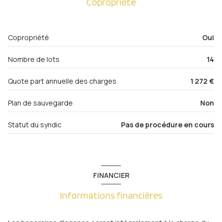
Copropriété
Salon
17.23 m²
balcon
chambre
17.24 m²
Copropriété
Oui
chambre
19.23 m²
quartier Metz Gare , Metz-Centre, Nouvelle Ville
Nombre de lots
14
salle de bain
5.52 m²
WC
1.08 m²
Quote part annuelle des charges
1 272 €
Dégagement
1.35 m²
Plan de sauvegarde
Non
cellier
2.86 m²
Statut du syndic
Pas de procédure en cours
Cellier
2.36 m²
FINANCIER
Informations financières