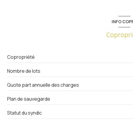
Placards
Dégagement
WC
salle d'eau
INFO COP
cuisine
chambre
Copropri
salon/sejour
chambre
Copropriété
salle de bain
Nombre de lots
Quote part annuelle des charges
Plan de sauvegarde
Statut du syndic