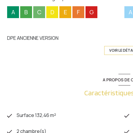
A
B
C
D
E
F
G
A
DPE ANCIENNE VERSION
VOIR LE DÉTA
A PROPOS DE C
Caractéristiques
Surface 132,46 m²
2 chambre(s)