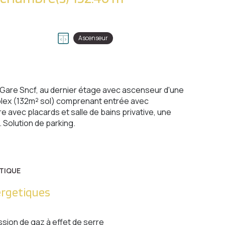
Ascenseur
la Gare Sncf, au dernier étage avec ascenseur d'une
plex (132m² sol) comprenant entrée avec
 avec placards et salle de bains privative, une
 Solution de parking.
TIQUE
ergetiques
ssion de gaz à effet de serre