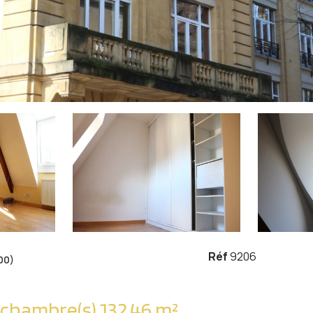
Réf
9206
00)
Appartement 4 pièce(s) 2 chambre(s) 132.46 m²