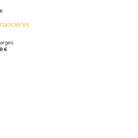
R
inancières
arges
8 €