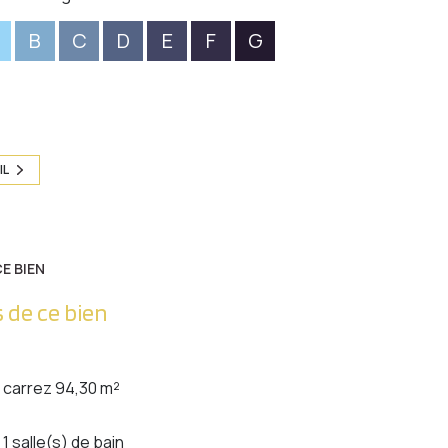
B
C
D
E
F
G
IL
E BIEN
 de ce bien
carrez 94,30 m²
1 salle(s) de bain