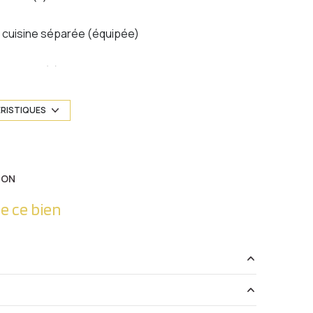
cuisine séparée (équipée)
2 niveau(x)
5 étage(s)
ÉRISTIQUES
cave
ION
quartier Metz Gare , Metz-Centre, Nouvelle
Ville
e ce bien
11.87 m²