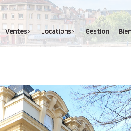
MAISONS
APPARTEMENTS
APPARTEMENTS
TERRAINS
TERRAINS
ventes
locations
gestion
bi
IMMEUBLES
IMMEUBLES
GARAGES - PARKINGS
GARAGES - PARKINGS
LOCAUX COMMERCIAUX
LOCAUX COMMERCIAUX
BUREAUX
BUREAUX
IMMOBILIER PROFESSIONNEL