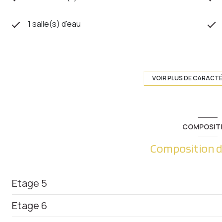
1 salle(s) d'eau
exposition Sud-Ouest
5ème étage
VOIR PLUS DE CARACT
ascenseur
COMPOSIT
interphone
Composition d
accès handicapé
Etage 5
Etage 6
entrée