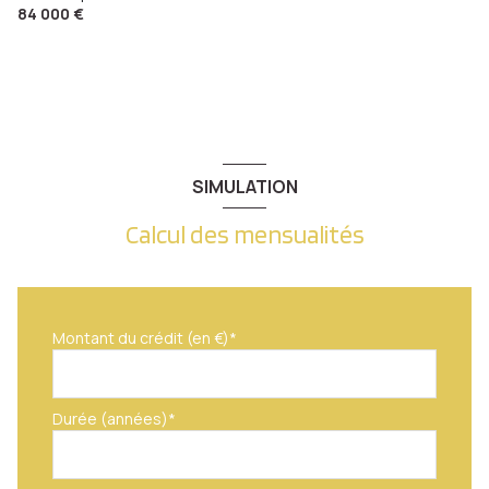
84 000 €
SIMULATION
Calcul des mensualités
Montant du crédit (en €)*
Durée (années)*