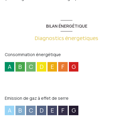
BILAN ÉNERGÉTIQUE
Diagnostics énergetiques
Consommation énergétique
A
B
C
D
E
F
G
Emission de gaz à effet de serre
A
B
C
D
E
F
G