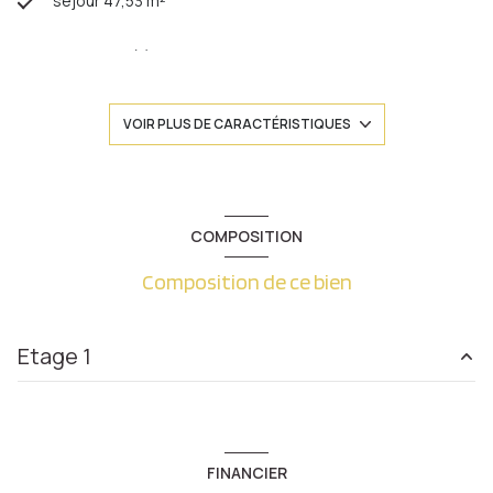
séjour 47,53 m²
2 chambre(s)
1 salle(s) de bain
VOIR PLUS DE CARACTÉRISTIQUES
construit en 1995
cuisine séparée (équipée)
COMPOSITION
Composition de ce bien
Chauffage collectif : radiateur (gaz)
exposition Sud-Ouest
Etage 1
1 côté(s) mitoyen(s)
salon/sejour
47.53 m²
1 niveau(x)
entrée
2.59 m²
FINANCIER