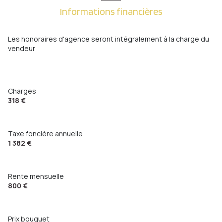
cuisine
7.98 m²
1er étage
Informations financières
Dégagement
4.99 m²
3 étage(s)
chambre
9.65 m²
Les honoraires d'agence seront intégralement à la charge du
vendeur
chambre
11.96 m²
cave
salle de bain
5.26 m²
interphone
WC
1.42 m²
Charges
318 €
quartier centre ville, metz, Metz Hypercentre, Metz-
Centre
Taxe foncière annuelle
1 382 €
Rente mensuelle
800 €
Prix bouquet