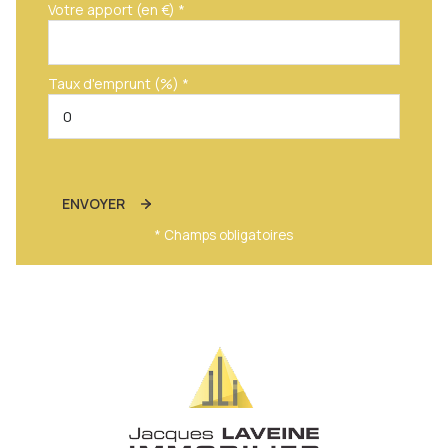
Votre apport (en €) *
Taux d'emprunt (%) *
ENVOYER
* Champs obligatoires