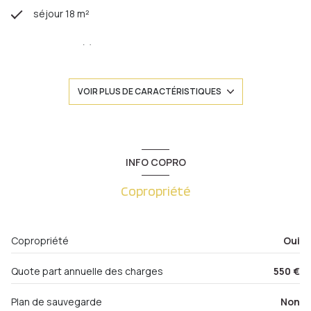
séjour 18 m²
1 chambre(s)
1 salle(s) de bain
VOIR PLUS DE CARACTÉRISTIQUES
construit en 1935
cuisine séparée (équipée)
INFO COPRO
Copropriété
Chauffage individuel : chaudière (gaz)
exposition Sud
Copropriété
Oui
1 niveau(x)
Quote part annuelle des charges
550 €
2ème étage
Plan de sauvegarde
Non