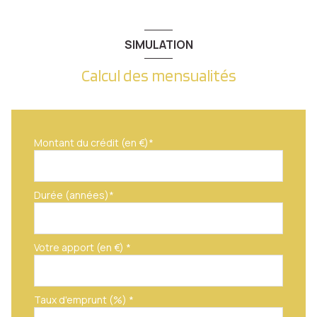
SIMULATION
Calcul des mensualités
Montant du crédit (en €)*
Durée (années)*
Votre apport (en €) *
Taux d'emprunt (%) *