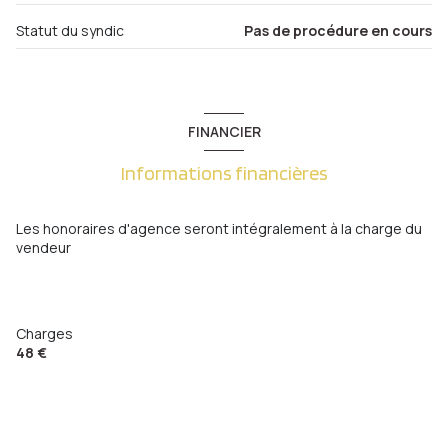
5 étage(s)
Statut du syndic
Pas de procédure en cours
cave
FINANCIER
balcon
Informations financières
quartier gare, metz, metz gare, Metz Gare , Metz
Sablon
Les honoraires d'agence seront intégralement à la charge du
vendeur
Charges
48 €