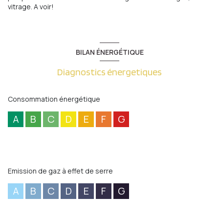
vitrage. A voir!
BILAN ÉNERGÉTIQUE
Diagnostics énergetiques
Consommation énergétique
A
B
C
D
E
F
G
Emission de gaz à effet de serre
A
B
C
D
E
F
G