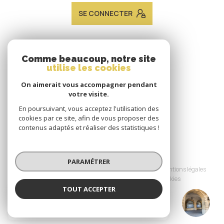
SE CONNECTER
ADHÉRENTS
Comme beaucoup, notre site
utilise les cookies
Nous adhérons
On aimerait vous accompagner pendant
votre visite.
En poursuivant, vous acceptez l'utilisation des
cookies par ce site, afin de vous proposer des
contenus adaptés et réaliser des statistiques !
© 2026 | Tous droits réservés
PARAMÉTRER
Nos honoraires
Nos partenaires
Mentions légales
Admin
Politique RGPD
Cookies
TOUT ACCEPTER
JACQUES LAVEINE IMMOBILIER METZ
Réalisé par :
TRANSACTION
Agence