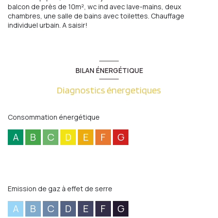
balcon de près de 10m², wc ind avec lave-mains, deux
chambres, une salle de bains avec toilettes. Chauffage
individuel urbain. A saisir!
BILAN ÉNERGÉTIQUE
Diagnostics énergetiques
Consommation énergétique
A
B
C
D
E
F
G
Emission de gaz à effet de serre
A
B
C
D
E
F
G