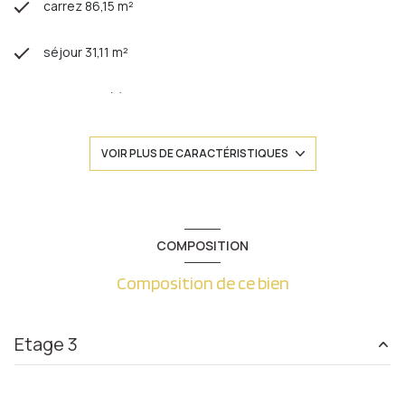
carrez 86,15 m²
séjour 31,11 m²
2 chambre(s)
1 salle(s) de bain
VOIR PLUS DE CARACTÉRISTIQUES
construit en 1998
cuisine séparée (équipée)
COMPOSITION
Composition de ce bien
Chauffage trad_format_chauff_urbain : radiateur
(autre)
Etage 3
exposition Sud
1 côté(s) mitoyen(s)
entrée
10.31 m²