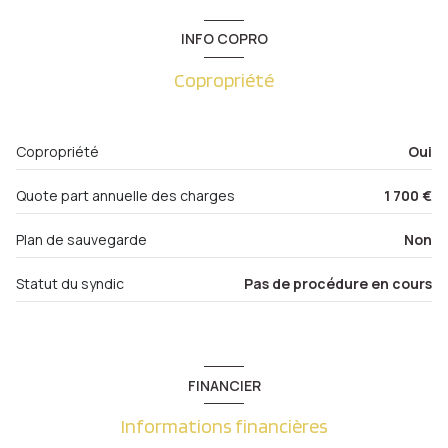
WC
1.42 m²
1 niveau(x)
INFO COPRO
dressing
3.30 m²
Copropriété
3ème étage
salon/sejour
31.11 m²
cuisine
12.68 m²
5 étage(s)
Copropriété
Oui
chambre
11.24 m²
ascenseur
Quote part annuelle des charges
1 700 €
chambre
11.06 m²
salle de bain
5.03 m²
Plan de sauvegarde
Non
cave
balcon
9.23 m²
Statut du syndic
Pas de procédure en cours
balcon
interphone
FINANCIER
quartier Metz Gare , Metz Sablon, Nouvelle Ville,
Sainte Thérèse
Informations financières