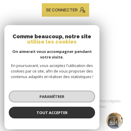
SE CONNECTER
ADHÉRENTS
Comme beaucoup, notre site
utilise les cookies
Nous adhérons
On aimerait vous accompagner pendant
votre visite.
En poursuivant, vous acceptez l'utilisation des
cookies par ce site, afin de vous proposer des
contenus adaptés et réaliser des statistiques !
© 2026 | Tous droits réservés
PARAMÉTRER
Nos honoraires
Nos partenaires
Mentions légales
Admin
Politique RGPD
Cookies
TOUT ACCEPTER
JACQUES LAVEINE IMMOBILIER METZ
Réalisé par :
TRANSACTION
Agence