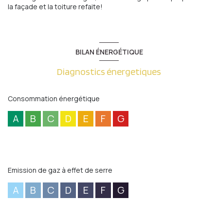
la façade et la toiture refaite!
BILAN ÉNERGÉTIQUE
Diagnostics énergetiques
Consommation énergétique
A
B
C
D
E
F
G
Emission de gaz à effet de serre
A
B
C
D
E
F
G