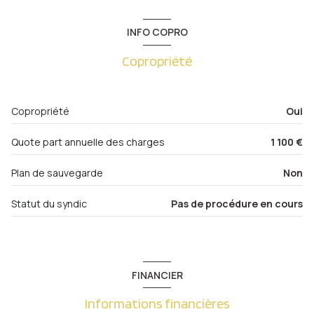
salon/sejour
36.91 m²
3ème étage
INFO COPRO
chambre
23.67 m²
5 étage(s)
Copropriété
chambre
16.84 m²
entrée
6.90 m²
cave
Copropriété
Oui
balcon
Quote part annuelle des charges
1 100 €
interphone
Plan de sauvegarde
Non
quartier centre ville, Metz Gare , Metz Sablon, Metz-
Statut du syndic
Pas de procédure en cours
Centre, Nouvelle Ville, Sainte Thérèse
FINANCIER
Informations financières