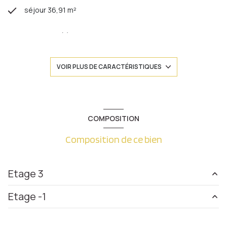
séjour 36,91 m²
2 chambre(s)
1 salle(s) de bain
VOIR PLUS DE CARACTÉRISTIQUES
construit en 1920
cuisine américaine (équipée)
COMPOSITION
Composition de ce bien
Chauffage individuel : chaudière (gaz)
exposition Est-Ouest
Etage 3
2 côté(s) mitoyen(s)
Etage -1
cuisine
11.50 m²
1 niveau(x)
salle de bain
8.72 m²
cave
7.50 m²