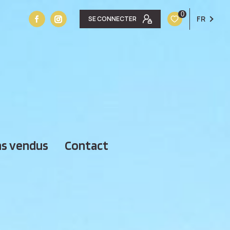
0
FR
SE CONNECTER
ens vendus
contact