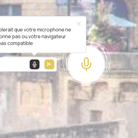
blerait que votre microphone ne
L !
ionne pas ou votre navigateur
 pas compatible