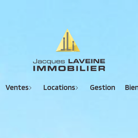
MAISONS
MAISONS
APPARTEMENTS
APPARTEMENTS
TERRAINS
TERRAINS
ventes
locations
gestion
bi
IMMEUBLES
IMMEUBLES
GARAGES - PARKINGS
GARAGES - PARKINGS
LOCAUX COMMERCIAUX
LOCAUX COMMERCIAUX
BUREAUX
BUREAUX
IMMOBILIER PROFESSIONNEL