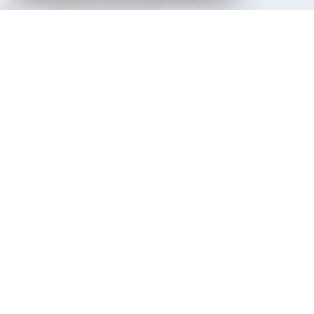
VOTRE AGENCE
Jacques Laveine Immobilier
Fort d'une expérience de plus de 40 ans sur
le marché immobilier messin, le Cabinet
Jacques Laveine Immobilier vous
accompagne pour tous vos projets d'achat,
de vente, de location, de gestion et
d'administration de biens.
Écoute active et Approche personnalisée de
vos besoins, sont les bases de notre
démarche professionnelle pour réaliser vos
projets immobiliers!!