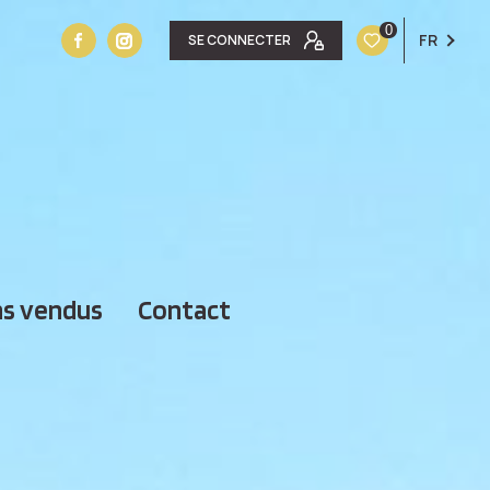
0
FR
SE CONNECTER
ens vendus
contact