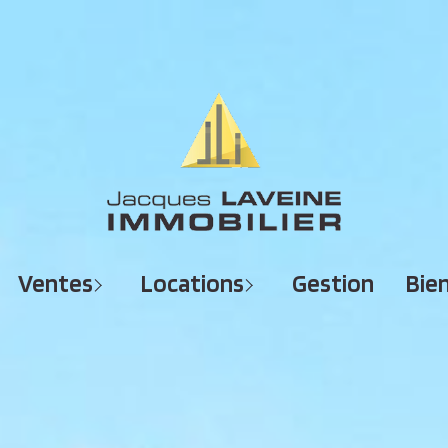
MAISONS
MAISONS
APPARTEMENTS
APPARTEMENTS
TERRAINS
TERRAINS
ventes
locations
gestion
bi
IMMEUBLES
IMMEUBLES
GARAGES - PARKINGS
GARAGES - PARKINGS
LOCAUX COMMERCIAUX
LOCAUX COMMERCIAUX
BUREAUX
BUREAUX
IMMOBILIER PROFESSIONNEL