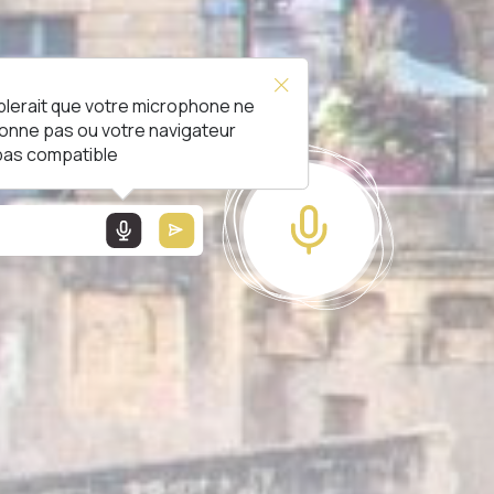
blerait que votre microphone ne
L !
ionne pas ou votre navigateur
 pas compatible